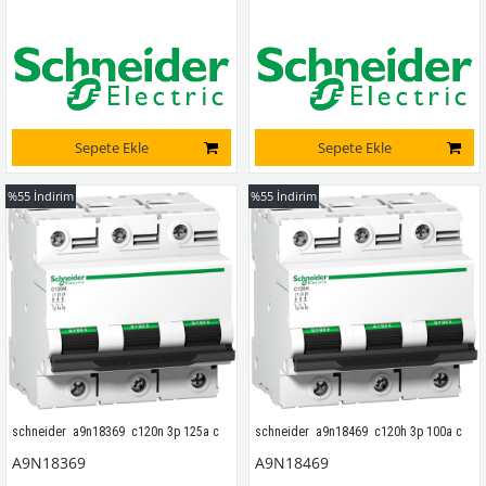
Sepete Ekle
Sepete Ekle
%55
İndirim
%55
İndirim
schneider  a9n18369  c120n 3p 125a c
schneider  a9n18469  c120h 3p 100a c
A9N18369
A9N18469