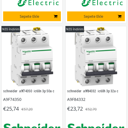
Sepete Ekle
Sepete Ekle
%55
İndirim
%55
İndirim
schneider  a9f74350  ic60n 3p 50a c
schneider  a9f84332  ic60h 3p 32a c
A9F74350
A9F84332
€25,74
€23,72
€57,20
€52,70