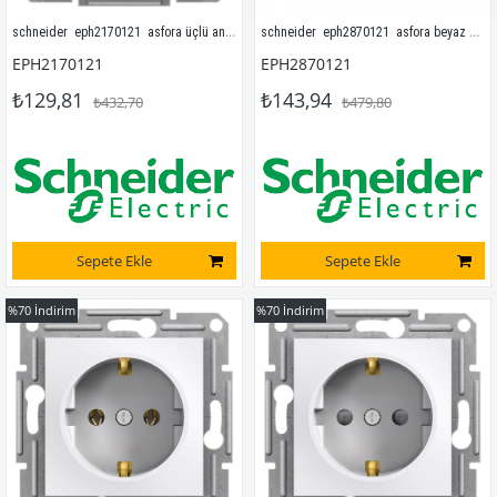
schneider  eph2170121  asfora üçlü anahtar beyaz çerçevesiz
schneider  eph2870121  asfora beyaz ups priz çerçevesiz
EPH2170121
EPH2870121
₺129,81
₺143,94
₺432,70
₺479,80
Sepete Ekle
Sepete Ekle
%70
İndirim
%70
İndirim