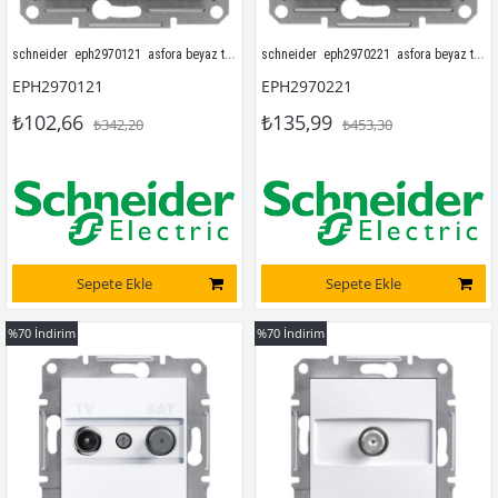
schneider  eph2970121  asfora beyaz topraklı priz çerçevesiz
schneider  eph2970221  asfora beyaz topraklı priz (çocuk korumalı)  çerçevesiz
EPH2970121
EPH2970221
₺102,66
₺135,99
₺342,20
₺453,30
Sepete Ekle
Sepete Ekle
%70
İndirim
%70
İndirim