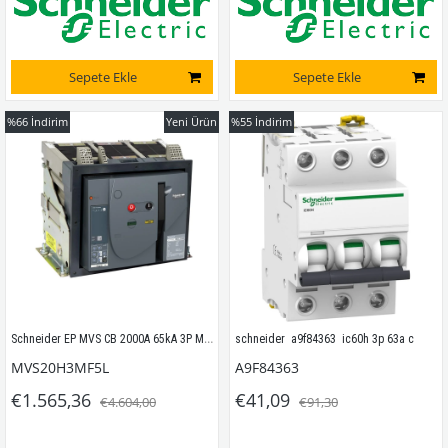
Sepete Ekle
Sepete Ekle
%66
İndirim
Yeni Ürün
%55
İndirim
Schneider EP MVS CB 2000A 65kA 3P MF ET5 sabit manuel devre kesici
schneider  a9f84363  ic60h 3p 63a c
MVS20H3MF5L
A9F84363
€1.565,36
€41,09
€4.604,00
€91,30