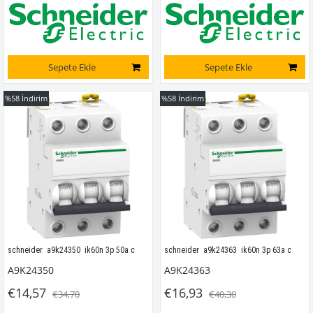
Sepete Ekle
Sepete Ekle
%58
İndirim
%58
İndirim
schneider  a9k24350  ik60n 3p 50a c
schneider  a9k24363  ik60n 3p 63a c
A9K24350
A9K24363
€14,57
€16,93
€34,70
€40,30