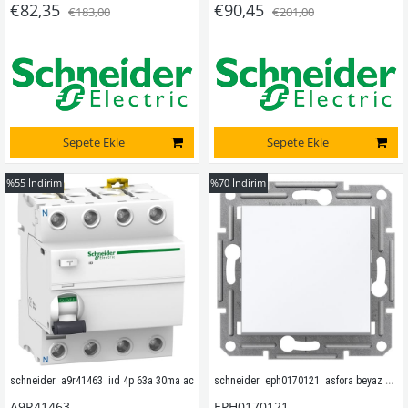
€82,35
€90,45
€183,00
€201,00
Sepete Ekle
Sepete Ekle
%55
İndirim
%70
İndirim
schneider  eph0170121  asfora beyaz anahtar çerçevesiz
schneider  a9r41463  iıd 4p 63a 30ma ac
A9R41463
EPH0170121