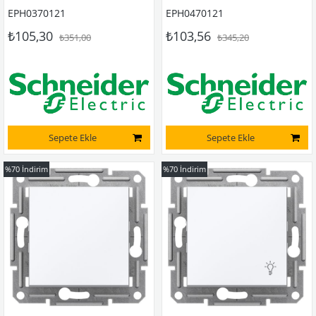
EPH0370121
EPH0470121
₺105,30
₺103,56
₺351,00
₺345,20
Sepete Ekle
Sepete Ekle
%70
İndirim
%70
İndirim