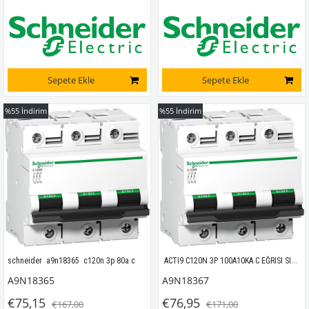
Sepete Ekle
Sepete Ekle
%55
İndirim
%55
İndirim
 ACTI9 C120N 3P 100A10KA C EĞRISI SIGORTA 
schneider  a9n18365  c120n 3p 80a c
A9N18365
A9N18367
€75,15
€76,95
€167,00
€171,00