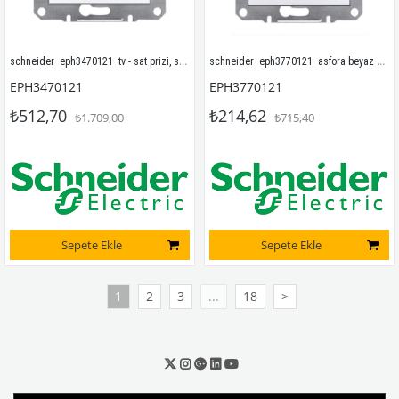
schneider  eph3470121  tv - sat prizi, sonlu, f tipi, ikili çerçevesiz
schneider  eph3770121  asfora beyaz sat prizi,sonlu,tekli çerçevesiz
EPH3470121
EPH3770121
₺512,70
₺214,62
₺1.709,00
₺715,40
Sepete Ekle
Sepete Ekle
1
2
3
...
18
>