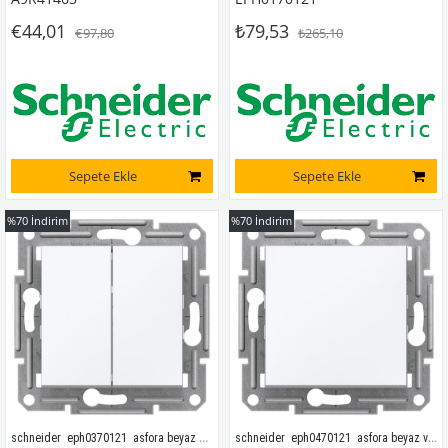
€44,01
₺79,53
€97,80
₺265,10
Sepete Ekle
Sepete Ekle
%70
İndirim
%70
İndirim
schneider  eph0370121  asfora beyaz komütatör çerçevesiz
schneider  eph0470121  asfora beyaz vavien çerçevesiz