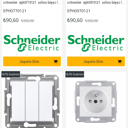
schneider  eph0770121  asfora beyaz liht butonu  çerçevesiz
schneider  eph0970121  asfora beyaz liht butonu (ışık işaretli) çerçevesiz
EPH0770121
EPH0970121
₺90,60
₺90,60
₺302,00
₺302,00
Sepete Ekle
Sepete Ekle
%70
İndirim
%70
İndirim