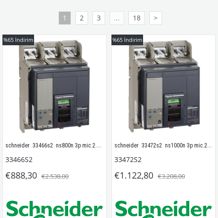
1
2
3
...
18
>
%65
İndirim
%65
İndirim
schneider  33466s2  ns800n 3p mic.2.0- 50 ka
schneider  33472s2  ns1000n 3p mic.2.0- 50 ka
33466S2
33472S2
€888,30
€1.122,80
€2.538,00
€3.208,00