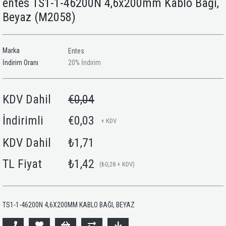
entes TS1-1-46200N 4,6x200mm Kablo Bağı,
Beyaz
(M2058)
Marka
Entes
İndirim Oranı
20
%
İndirim
KDV Dahil
€0,04
İndirimli
€0,03
+ KDV
KDV Dahil
₺1,71
TL Fiyat
₺1,42
(₺0,28 + KDV)
TS1-1-46200N 4,6X200MM KABLO BAĞI, BEYAZ