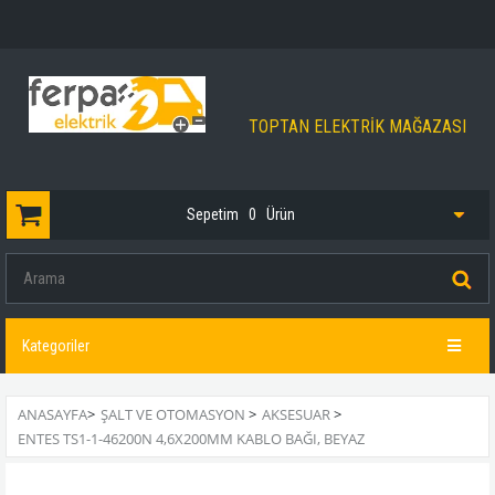
TOPTAN ELEKTRİK MAĞAZASI
Sepetim
0
Ürün
Kategoriler
ANASAYFA
>
ŞALT VE OTOMASYON
>
AKSESUAR
>
ENTES TS1-1-46200N 4,6X200MM KABLO BAĞI, BEYAZ