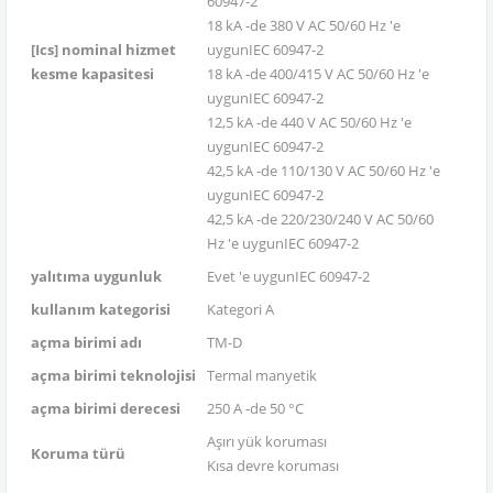
60947-2
18 kA -de 380 V AC 50/60 Hz 'e
[Ics] nominal hizmet
uygunIEC 60947-2
kesme kapasitesi
18 kA -de 400/415 V AC 50/60 Hz 'e
uygunIEC 60947-2
12,5 kA -de 440 V AC 50/60 Hz 'e
uygunIEC 60947-2
42,5 kA -de 110/130 V AC 50/60 Hz 'e
uygunIEC 60947-2
42,5 kA -de 220/230/240 V AC 50/60
Hz 'e uygunIEC 60947-2
yalıtıma uygunluk
Evet 'e uygunIEC 60947-2
kullanım kategorisi
Kategori A
açma birimi adı
TM-D
açma birimi teknolojisi
Termal manyetik
açma birimi derecesi
250 A -de 50 °C
Aşırı yük koruması
Koruma türü
Kısa devre koruması