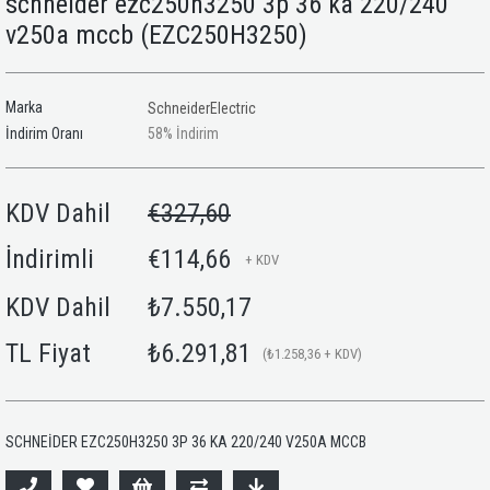
schneider ezc250h3250 3p 36 ka 220/240
v250a mccb
(EZC250H3250)
Marka
SchneiderElectric
İndirim Oranı
58
%
İndirim
KDV Dahil
€327,60
İndirimli
€114,66
+ KDV
KDV Dahil
₺7.550,17
TL Fiyat
₺6.291,81
(₺1.258,36 + KDV)
SCHNEİDER EZC250H3250 3P 36 KA 220/240 V250A MCCB