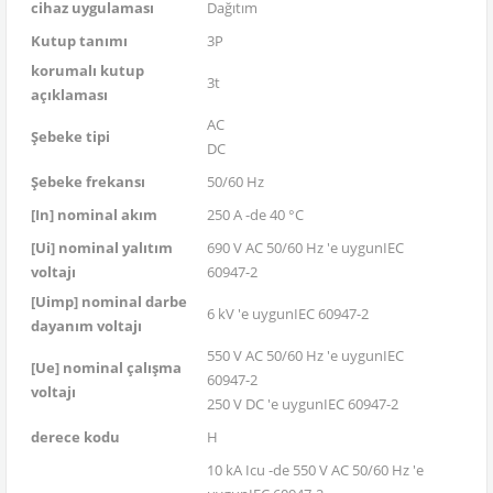
cihaz uygulaması
Dağıtım
Kutup tanımı
3P
korumalı kutup
3t
açıklaması
AC
Şebeke tipi
DC
Şebeke frekansı
50/60 Hz
[In] nominal akım
250 A -de 40 °C
[Ui] nominal yalıtım
690 V AC 50/60 Hz 'e uygunIEC
voltajı
60947-2
[Uimp] nominal darbe
6 kV 'e uygunIEC 60947-2
dayanım voltajı
550 V AC 50/60 Hz 'e uygunIEC
[Ue] nominal çalışma
60947-2
voltajı
250 V DC 'e uygunIEC 60947-2
derece kodu
H
10 kA Icu -de 550 V AC 50/60 Hz 'e