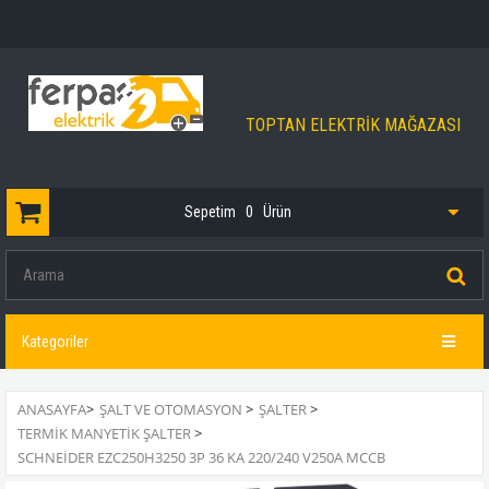
TOPTAN ELEKTRİK MAĞAZASI
Sepetim
0
Ürün
Kategoriler
ANASAYFA
>
ŞALT VE OTOMASYON
>
ŞALTER
>
TERMIK MANYETIK ŞALTER
>
SCHNEIDER EZC250H3250 3P 36 KA 220/240 V250A MCCB