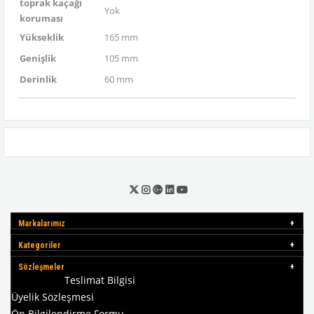
toprak kaçağı
Yok
koruması
Yükseklik
165 mm
Genişlik
105 mm
Derinlik
60 mm
Markalarımız
Kategoriler
Sözleşmeler
Teslimat Bilgisi
Üyelik Sözleşmesi
Ön Bilgilendirme Formu