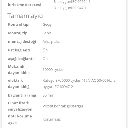
3 'e uygunIEC 60664-1
kirletme derecesi
3 'e uygunIEC 947-1
Tamamlayıcı
Kontrol tipi
Geçiş
Montaj tipi
Sabit
montaj desteği
Arka plaka
üst bağlantı
Ön
aşağı bağlantı
Ön
Mekanik
10000 cycles
dayanıklılık
elektrik
Kategori A: 5000 cycles 415 V AC 50/60 Hz 'e
dayanıklılığı
uygunIEC 60947-2
bağlantı aralığı
35 mm
Cihaz üzerii
Pozitif kontak göstergesi
sinyalizasyon
nötr koruma
Korumasız
ayarı