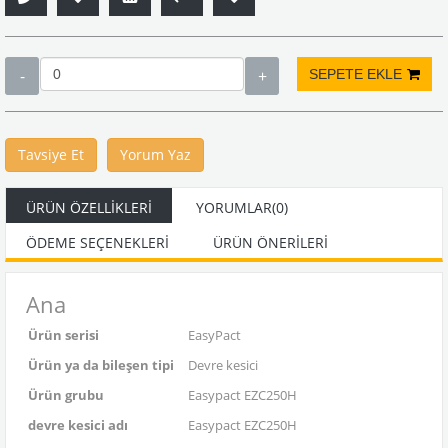
Tavsiye Et
Yorum Yaz
ÜRÜN ÖZELLIKLERI
YORUMLAR
(0)
ÖDEME SEÇENEKLERI
ÜRÜN ÖNERILERI
Ana
Ürün serisi
EasyPact
Ürün ya da bileşen tipi
Devre kesici
Ürün grubu
Easypact EZC250H
devre kesici adı
Easypact EZC250H