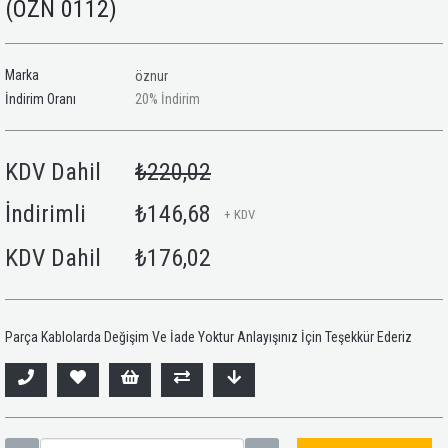
(ÖZN 0112)
Marka
öznur
İndirim Oranı
20
%
İndirim
KDV Dahil
₺220,02
İndirimli
₺146,68
+ KDV
KDV Dahil
₺176,02
Parça Kablolarda Değişim Ve İade Yoktur Anlayışınız İçin Teşekkür Ederiz