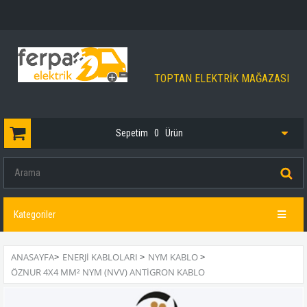
TOPTAN ELEKTRİK MAĞAZASI
Sepetim
0
Ürün
Kategoriler
ANASAYFA
>
ENERJİ KABLOLARI
>
NYM KABLO
>
ÖZNUR 4X4 MM² NYM (NVV) ANTIGRON KABLO