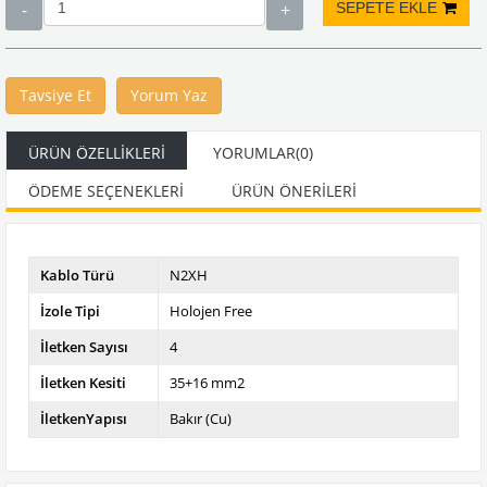
Tavsiye Et
Yorum Yaz
ÜRÜN ÖZELLIKLERI
YORUMLAR
(0)
ÖDEME SEÇENEKLERI
ÜRÜN ÖNERILERI
Kablo Türü
N2XH
İzole Tipi
Holojen Free
İletken Sayısı
4
İletken Kesiti
35+16 mm2
İletkenYapısı
Bakır (Cu)