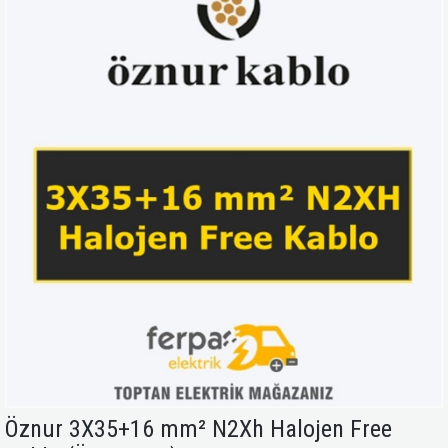
Öznur 3X35+16 mm² N2Xh Halojen Free