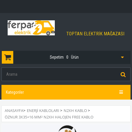
TOPTAN ELEKTRİK MAĞAZASI
Sepetim
0
Ürün
Kategoriler
ANASAYFA
>
ENERJİ KABLOLARI
>
N2XH KABLO
>
ÖZNUR 3X35+16 MM² N2XH HALOJEN FREE KABLO